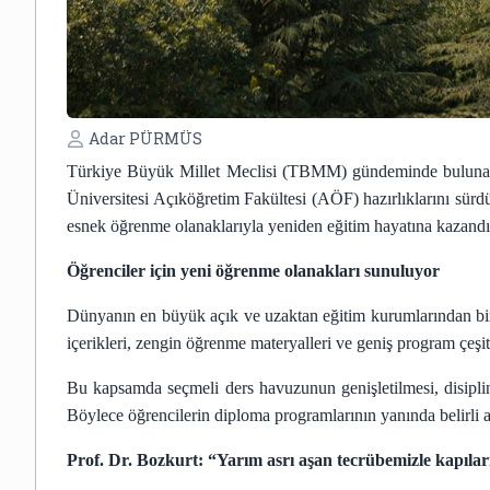
Adar PÜRMÜS
Türkiye Büyük Millet Meclisi (TBMM) gündeminde bulunan y
Üniversitesi Açıköğretim Fakültesi (AÖF) hazırlıklarını sürdü
esnek öğrenme olanaklarıyla yeniden eğitim hayatına kazandı
Öğrenciler için yeni öğrenme olanakları sunuluyor
Dünyanın en büyük açık ve uzaktan eğitim kurumlarından biri
içerikleri, zengin öğrenme materyalleri ve geniş program çeşit
Bu kapsamda seçmeli ders havuzunun genişletilmesi, disiplinl
Böylece öğrencilerin diploma programlarının yanında belirli al
Prof. Dr. Bozkurt: “Yarım asrı aşan tecrübemizle kapıla