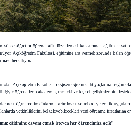
ükseköğretim öğrenci affı düzenlemesi kapsamında eğitim hayatına
rüyor. Açıköğretim Fakültesi, eğitimine ara vermek zorunda kalan öğren
rmayı hedefliyor.
 olan Açıköğretim Fakültesi, değişen öğrenme ihtiyaçlarına uygun olar
liliğiyle öğrencilerin akademik, mesleki ve kişisel gelişimlerinin deste
erarası öğrenme imkânlarının artırılması ve mikro yeterlilik uygulama
anlarda yetkinliklerini belgeleyebilecekleri yeni öğrenme fırsatlarına er
rımız eğitimine devam etmek isteyen her öğrencimize açık”