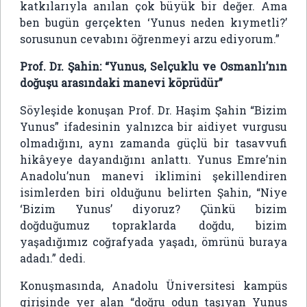
katkılarıyla anılan çok büyük bir değer. Ama
ben bugün gerçekten ‘Yunus neden kıymetli?’
sorusunun cevabını öğrenmeyi arzu ediyorum.”
Prof. Dr. Şahin: “Yunus, Selçuklu ve Osmanlı’nın
doğuşu arasındaki manevi köprüdür”
Söyleşide konuşan Prof. Dr.
Haşim Şahin
“Bizim
Yunus” ifadesinin yalnızca bir aidiyet vurgusu
olmadığını, aynı zamanda güçlü bir tasavvufi
hikâyeye dayandığını anlattı. Yunus Emre’nin
Anadolu’nun manevi iklimini şekillendiren
isimlerden biri olduğunu belirten Şahin, “Niye
‘Bizim Yunus’ diyoruz? Çünkü bizim
doğduğumuz topraklarda doğdu, bizim
yaşadığımız coğrafyada yaşadı, ömrünü buraya
adadı.” dedi.
Konuşmasında, Anadolu Üniversitesi kampüs
girişinde yer alan “doğru odun taşıyan Yunus