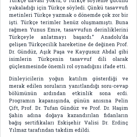
Türkçe davası yoktu; o Türkçe söyleme gücünü
yakaladığı için Türkçe söyledi. Çünkü tasavvufi
metinleri Türkçe yazmak o dönemde çok zor bir
işti. Türkçe terimler henüz oluşmamıştı. Buna
rağmen Yunus Emre, tasavvufun derinliklerini
Türkçeyle anlatmayı başardı.” Anadolu’da
gelişen Türkçecilik hareketine de değinen Prof.
Dr. Gündüz,
Aşık Paşa
ve
Kaygusuz Abdal
gibi
isimlerin Türkçenin tasavvuf dili olarak
güçlenmesinde önemli rol oynadığını ifade etti.
Dinleyicilerin yoğun katılım gösterdiği ve
merak edilen soruların yanıtlandığı soru-cevap
bölümünün ardından etkinlik sona erdi.
Programın kapanışında, günün anısına Pelin
Çift, Prof. Dr. Tufan Gündüz ve Prof. Dr. Haşim
Şahin adına doğaya kazandırılan fidanların
bağış sertifikaları Eskişehir Valisi Dr. Erdinç
Yılmaz tarafından takdim edildi.