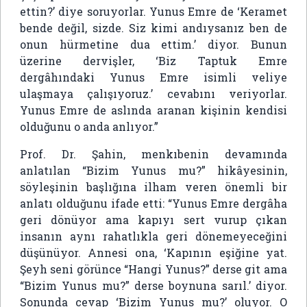
ettin?’ diye soruyorlar. Yunus Emre de ‘Keramet
bende değil, sizde. Siz kimi andıysanız ben de
onun hürmetine dua ettim.’ diyor. Bunun
üzerine dervişler, ‘Biz Taptuk Emre
dergâhındaki Yunus Emre isimli veliye
ulaşmaya çalışıyoruz.’ cevabını veriyorlar.
Yunus Emre de aslında aranan kişinin kendisi
olduğunu o anda anlıyor.”
Prof. Dr. Şahin, menkıbenin devamında
anlatılan “Bizim Yunus mu?” hikâyesinin,
söyleşinin başlığına ilham veren önemli bir
anlatı olduğunu ifade etti: “Yunus Emre dergâha
geri dönüyor ama kapıyı sert vurup çıkan
insanın aynı rahatlıkla geri dönemeyeceğini
düşünüyor. Annesi ona, ‘Kapının eşiğine yat.
Şeyh seni görünce “Hangi Yunus?” derse git ama
“Bizim Yunus mu?” derse boynuna sarıl.’ diyor.
Sonunda cevap ‘Bizim Yunus mu?’ oluyor. O