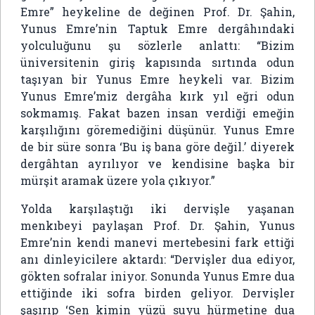
Emre” heykeline de değinen Prof. Dr. Şahin,
Yunus Emre’nin Taptuk Emre dergâhındaki
yolculuğunu şu sözlerle anlattı: “Bizim
üniversitenin giriş kapısında sırtında odun
taşıyan bir Yunus Emre heykeli var. Bizim
Yunus Emre’miz dergâha kırk yıl eğri odun
sokmamış. Fakat bazen insan verdiği emeğin
karşılığını göremediğini düşünür. Yunus Emre
de bir süre sonra ‘Bu iş bana göre değil.’ diyerek
dergâhtan ayrılıyor ve kendisine başka bir
mürşit aramak üzere yola çıkıyor.”
Yolda karşılaştığı iki dervişle yaşanan
menkıbeyi paylaşan Prof. Dr. Şahin, Yunus
Emre’nin kendi manevi mertebesini fark ettiği
anı dinleyicilere aktardı: “Dervişler dua ediyor,
gökten sofralar iniyor. Sonunda Yunus Emre dua
ettiğinde iki sofra birden geliyor. Dervişler
şaşırıp ‘Sen kimin yüzü suyu hürmetine dua