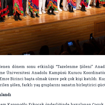
lenen dönem sonu etkinliği “Tazelenme Şöleni” Ana
enme Üniversitesi Anadolu Kampüsü Kurucu Koordinatörü
mre Birinci başta olmak üzere pek çok kişi katıldı. Ku
n şölen, farklı yaş gruplarını sanatın birleştirici gücü
nlandı
em Kapanoğlu Erkoçak önderliğinde hazırlanan Çocuk H