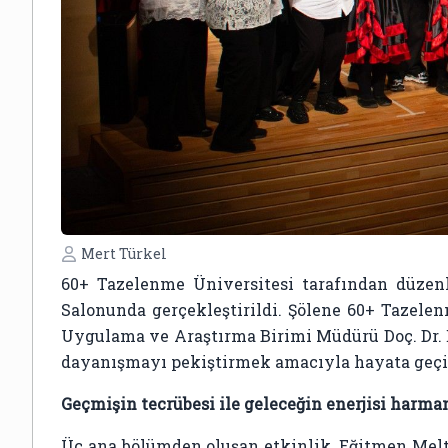
Mert Türkel
60+ Tazelenme Üniversitesi tarafından düzen
Salonunda gerçekleştirildi. Şölene 60+ Tazel
Uygulama ve Araştırma Birimi Müdürü Doç. Dr. E
dayanışmayı pekiştirmek amacıyla hayata geçirile
Geçmişin tecrübesi ile geleceğin enerjisi harma
Üç ana bölümden oluşan etkinlik, Eğitmen Melt