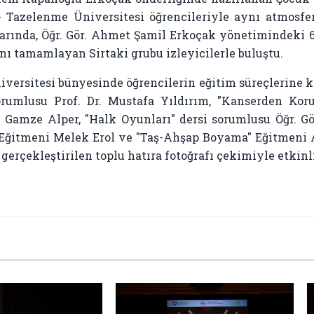
0+ Tazelenme Üniversitesi öğrencileriyle aynı atmosfe
nlarında, Öğr. Gör. Ahmet Şamil Erkoçak yönetimindeki
ı tamamlayan Sirtaki grubu izleyicilerle buluştu.
versitesi bünyesinde öğrencilerin eğitim süreçlerine kat
sorumlusu Prof. Dr. Mustafa Yıldırım, "Kanserden Ko
r. Gamze Alper, "Halk Oyunları" dersi sorumlusu Öğr. G
Eğitmeni Melek Erol ve "Taş-Ahşap Boyama" Eğitmeni Ay
gerçekleştirilen toplu hatıra fotoğrafı çekimiyle etkinl