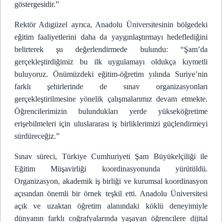
göstergesidir.”
Rektör Adıgüzel ayrıca, Anadolu Üniversitesinin bölgedeki
eğitim faaliyetlerini daha da yaygınlaştırmayı hedeflediğini
belirterek şu değerlendirmede bulundu: “Şam’da
gerçekleştirdiğimiz bu ilk uygulamayı oldukça kıymetli
buluyoruz. Önümüzdeki eğitim-öğretim yılında Suriye’nin
farklı şehirlerinde de sınav organizasyonları
gerçekleştirilmesine yönelik çalışmalarımız devam etmekte.
Öğrencilerimizin bulundukları yerde yükseköğretime
erişebilmeleri için uluslararası iş birliklerimizi güçlendirmeyi
sürdüreceğiz.”
Sınav süreci, Türkiye Cumhuriyeti Şam Büyükelçiliği ile
Eğitim Müşavirliği koordinasyonunda yürütüldü.
Organizasyon, akademik iş birliği ve kurumsal koordinasyon
açısından önemli bir örnek teşkil etti. Anadolu Üniversitesi
açık ve uzaktan öğretim alanındaki köklü deneyimiyle
dünyanın farklı coğrafyalarında yaşayan öğrencilere dijital