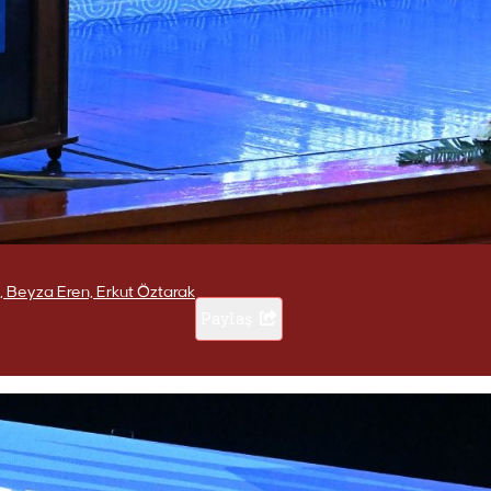
, Beyza Eren, Erkut Öztarak
Paylaş