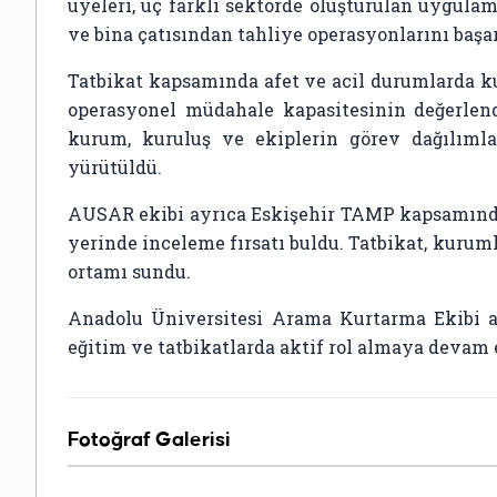
üyeleri, üç farklı sektörde oluşturulan uygula
ve bina çatısından tahliye operasyonlarını başar
Tatbikat kapsamında afet ve acil durumlarda ku
operasyonel müdahale kapasitesinin değerlend
kurum, kuruluş ve ekiplerin görev dağılımlar
yürütüldü.
AUSAR ekibi ayrıca Eskişehir TAMP kapsamında 
yerinde inceleme fırsatı buldu. Tatbikat, kuruml
ortamı sundu.
Anadolu Üniversitesi Arama Kurtarma Ekibi af
eğitim ve tatbikatlarda aktif rol almaya devam 
Fotoğraf Galerisi