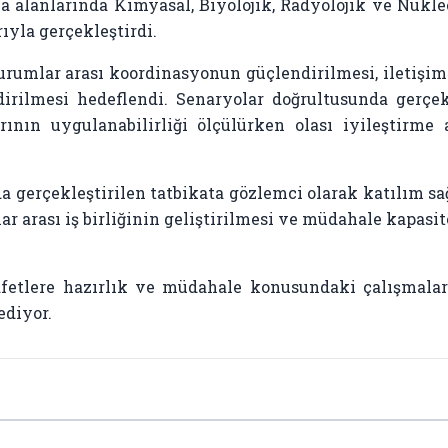
ma alanlarında Kimyasal, Biyolojik, Radyolojik ve Nük
ıyla gerçekleştirdi.
rumlar arası koordinasyonun güçlendirilmesi, iletişim
irilmesi hedeflendi. Senaryolar doğrultusunda gerçek
ının uygulanabilirliği ölçülürken olası iyileştirme 
gerçekleştirilen tatbikata gözlemci olarak katılım sağ
ar arası iş birliğinin geliştirilmesi ve müdahale kapas
etlere hazırlık ve müdahale konusundaki çalışmaları
ediyor.